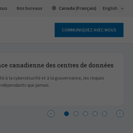
Ouvert
Canada (Français)
ous
Nos bureaux
English
COMMUNIQUEZ AVEC NOUS
Search Form
nce canadienne des centres de données
ité à la cybersécurité et à la gouvernance, les risques
terdépendants que jamais.
A
d
s