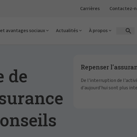
Carrières
Contactez-n
 et avantages sociaux
Actualités
À propos
Open 
Showing slide 1 of 5
Repenser l'assura
e de
De l'interruption de l'activ
d'aujourd'hui sont plus in
ssurance
conseils