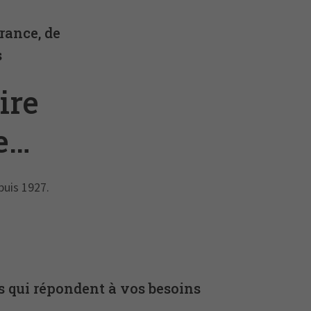
rance, de
s
ire
e
puis 1927.
s qui répondent à vos besoins