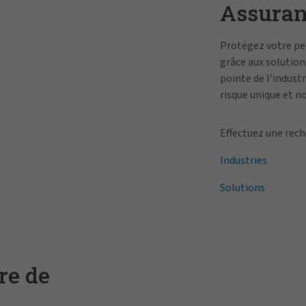
Assuranc
Protégez votre per
grâce aux solutions
pointe de l’industr
risque unique et n
conviennent le mi
Effectuez une rech
Industries
Solutions
re de