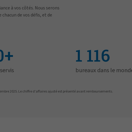
ance à vos côtés. Nous serons
 chacun de vos défis, et de
0+
1 116
servis
bureaux dans le mond
écembre 2025. Le chiffre d'affaires ajusté est présenté avant remboursements.