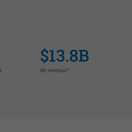
$13.8B
e
de revenus*