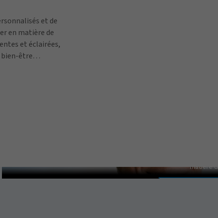
ersonnalisés et de
er en matière de
entes et éclairées,
 bien-être
uipes.
Pat Gallagher pa
Pour visionner cette vidéo, ve
matière d
GÉRER LES P