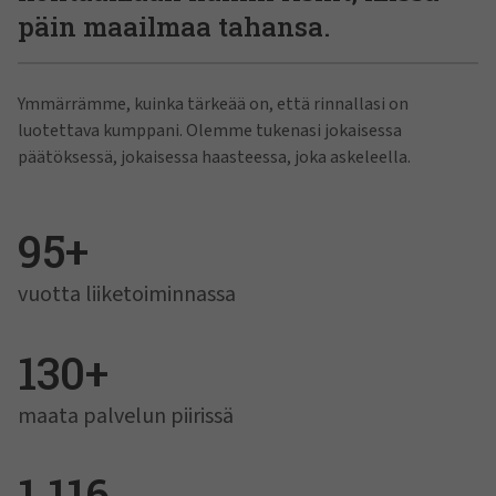
päin maailmaa tahansa.
Ymmärrämme, kuinka tärkeää on, että rinnallasi on
luotettava kumppani. Olemme tukenasi jokaisessa
päätöksessä, jokaisessa haasteessa, joka askeleella.
95+
vuotta liiketoiminnassa
130+
maata palvelun piirissä
1 116