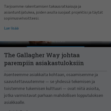
Tarjoamme rakentamisen takausratkaisuja ja
asiantuntijatukea, joiden avulla suojaat projektisi ja täytät
sopimusvelvoitteesi.
Lue lisää
Pat Gallagher on Culture
In order to view this video, please adjust your cookie consent
preferences.
MANAGE PREFERENCES
The Gallagher Way johtaa
parempiin asiakastuloksiin
Asenteemme asiakkaita kohtaan, osaamisemme ja
saavutettavuutemme — se yhdessä tekemisen ja
toistemme tukemisen kulttuuri — ovat niitä asioita,
jotka varmistavat parhaan mahdollisen lopputuloksen
asiakkaalle.