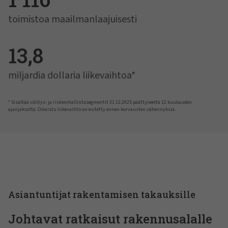
toimistoa maailmanlaajuisesti
13,8
miljardia dollaria liikevaihtoa*
* Sisältää välitys- ja riskienhallintasegmentit 31.12.2025 päättyneeltä 12 kuukauden
ajanjaksolta. Oikaistu liikevaihto on esitetty ennen korvausten vähennyksiä.
Asiantuntijat rakentamisen takauksille
Johtavat ratkaisut rakennusalalle