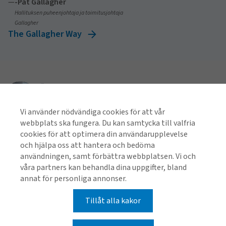
—
-Pat Gallagher
Hallituksen puheenjohtaja ja toimitusjohtaja
Gallagher
The Gallagher Way
Vi använder nödvändiga cookies för att vår
webbplats ska fungera. Du kan samtycka till valfria
Näytä kaikki alueet
cookies för att optimera din användarupplevelse
och hjälpa oss att hantera och bedöma
användningen, samt förbättra webbplatsen. Vi och
våra partners kan behandla dina uppgifter, bland
Löydät meidät sosiaalisesta mediasta
annat för personliga annonser.
Tillåt alla kakor