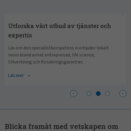
Showing slide 2 of 3
Utforska vårt utbud av tjänster och
Rä
expertis
Vi 
beh
Läs om den specialistkompetens vi erbjuder lokalt
för
inom bland annat entreprenad, life science,
ver
tillverkning och försäkringsgarantier.
Läs mer
Lä
Blicka framåt med vetskapen om