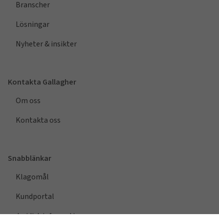
Branscher
Lösningar
Nyheter & insikter
Kontakta Gallagher
Om oss
Kontakta oss
Snabblänkar
Klagomål
Kundportal
Juridisk information