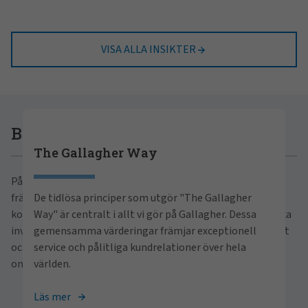
VISA ALLA INSIKTER
Bli en del av Gallagher
Karriär hos Gallagher
The Gallagher Way
På Gallagher är vi stolta över att vara ett av världens
Letar du efter en inkluderande arbetsplats där du
främsta företag inom försäkring, riskhantering och
De tidlösa principer som utgör "The Gallagher
kan utvecklas både professionellt och på ett
konsulttjänster. Med fokus på entreprenörskap, strategiska
Way" är centralt i allt vi gör på Gallagher. Dessa
personligt plan? Ta chansen att nå din fulla
investeringar och professionell utveckling skapar vi tillväxt
gemensamma värderingar främjar exceptionell
potential hos Gallagher som en del av vårt team.
och utveckling för våra kunder, våra medarbetare och vår
service och pålitliga kundrelationer över hela
omgivning.
världen.
Läs mer
Läs mer