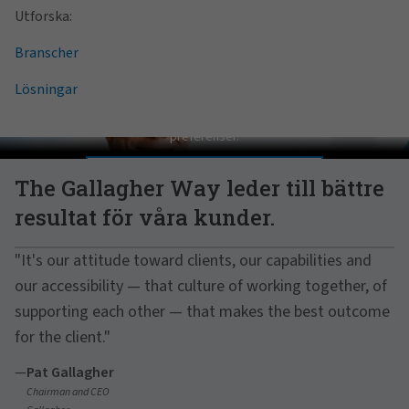
Utforska:
Branscher
Lösningar
Pat Gallagher on Culture
För att titta på denna video, vänligen justera dina cookie-
preferenser.
UPPDATERA PREFERENSER
The Gallagher Way leder till bättre
resultat för våra kunder.
"It's our attitude toward clients, our capabilities and
our accessibility — that culture of working together, of
supporting each other — that makes the best outcome
for the client."
—
Pat Gallagher
Chairman and CEO