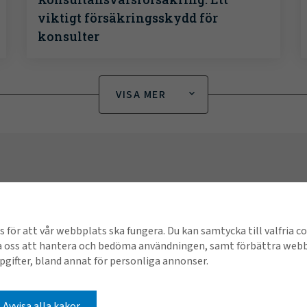
viktigt försäkringsskydd för
konsulter
VISA MER
Kontakta Gallagher
Snabb
Om oss
Klago
 för att vår webbplats ska fungera. Du kan samtycka till valfria c
a oss att hantera och bedöma användningen, samt förbättra webbp
Kontakta oss
Kundp
gifter, bland annat för personliga annonser.
sikter
Juridi
Avvisa alla kakor