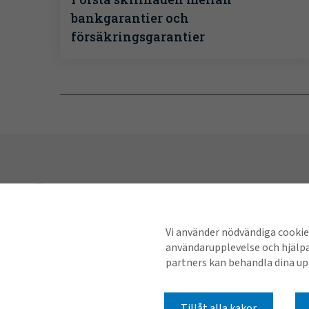
bankgarantier och
försäkringsgarantier
Utforska
Branscher
Vi använder nödvändiga cookies
användarupplevelse och hjälp
Lösningar
partners kan behandla dina upp
Nyheter & in
Tillåt alla kakor