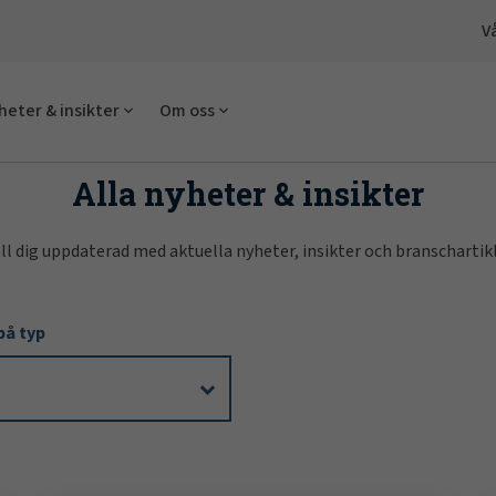
V
heter & insikter
Om oss
Alla nyheter & insikter
ll dig uppdaterad med aktuella nyheter, insikter och branschartikl
 på typ