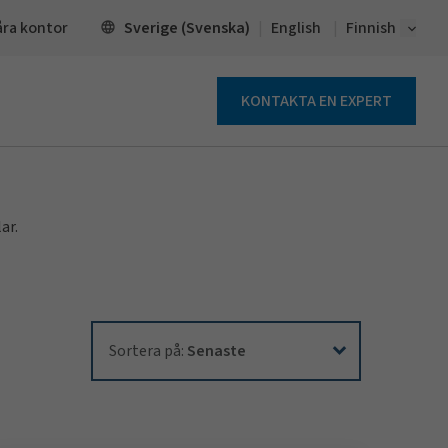
Open 
Sverige (Svenska)
åra kontor
English
Finnish
KONTAKTA EN EXPERT
ar.
Sortera på:
Sortera på:
Senaste