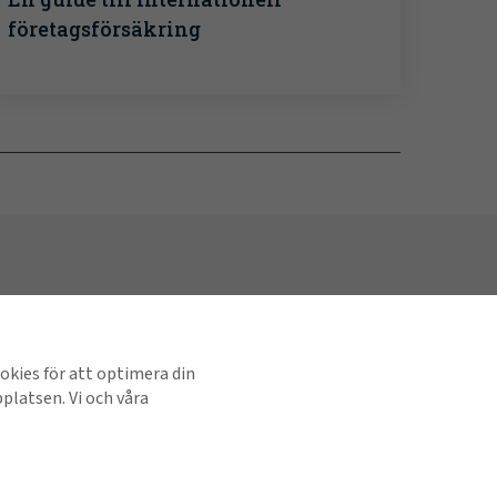
företagsförsäkring
Visa alla regioner
länkar
mål
ookies för att optimera din
latsen. Vi och våra
ortal
Hitta oss på sociala medier
sk information