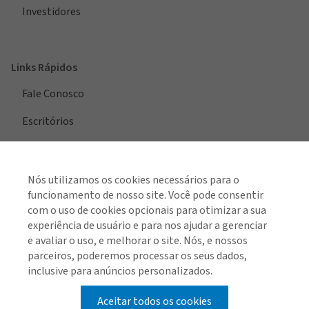
Investidores
Links Rápidos
Fale Conosco
Escritórios
Nós utilizamos os cookies necessários para o
Ver todas las regiones
funcionamento de nosso site. Você pode consentir
com o uso de cookies opcionais para otimizar a sua
experiência de usuário e para nos ajudar a gerenciar
e avaliar o uso, e melhorar o site. Nós, e nossos
Encontre-nos nas redes sociais
parceiros, poderemos processar os seus dados,
inclusive para anúncios personalizados.
Aceitar todos os cookies