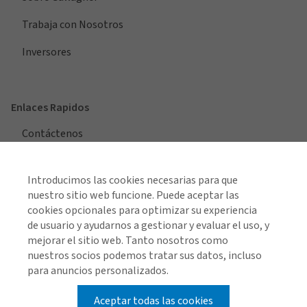
Trabaja con Nosotros
Inversores
Enlaces Rapidos
Contáctenos
Oficinas en Chile
Introducimos las cookies necesarias para que
nuestro sitio web funcione. Puede aceptar las
cookies opcionales para optimizar su experiencia
de usuario y ayudarnos a gestionar y evaluar el uso, y
Ver todas las regiones
mejorar el sitio web. Tanto nosotros como
nuestros socios podemos tratar sus datos, incluso
para anuncios personalizados.
Aceptar todas las cookies