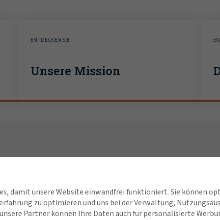
ENTDECKEN SIE
EN
Unsere Mission
D
Verbinden Sie sich mit
Schnel
Gallagher
Stand
ies, damit unsere Website einwandfrei funktioniert. Sie können op
rfahrung zu optimieren und uns bei der Verwaltung, Nutzungsa
Über Gallagher
Karrie
d unsere Partner können Ihre Daten auch für personalisierte Werbu