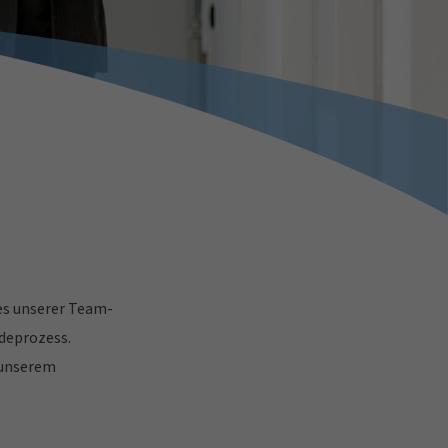
nes unserer Team-
rdeprozess.
 unserem