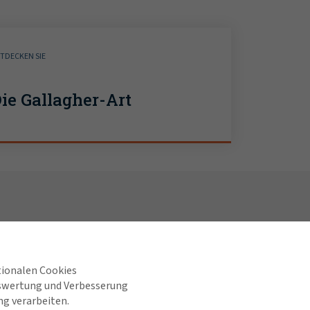
TDECKEN SIE
ie Gallagher-Art
ALLE REGIONEN
lzugriff
ANZEIGEN
orte
tionalen Cookies
Finden Sie uns in den sozialen
uswertung und Verbesserung
re
Medien
ng verarbeiten.