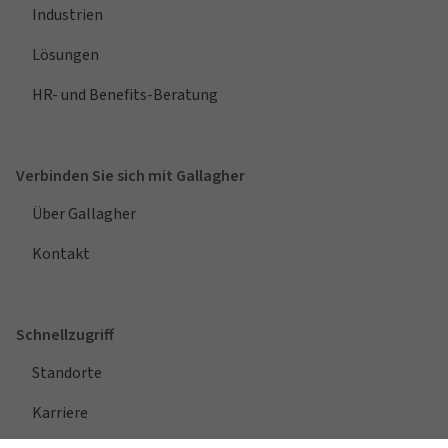
Industrien
Lösungen
HR- und Benefits-Beratung
Verbinden Sie sich mit Gallagher
Über Gallagher
Kontakt
Schnellzugriff
Standorte
Karriere