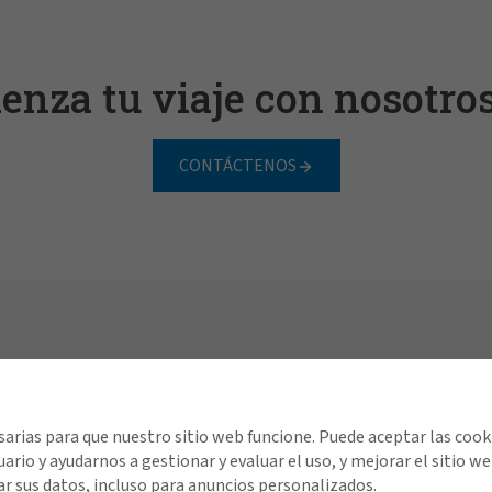
enza tu viaje con nosotros
CONTÁCTENOS
Conectate con Gallagher
Enlac
arias para que nuestro sitio web funcione. Puede aceptar las cook
Sobre Gallagher
Contá
uario y ayudarnos a gestionar y evaluar el uso, y mejorar el sitio
Trabaja con Nosotros
Oficin
r sus datos, incluso para anuncios personalizados.