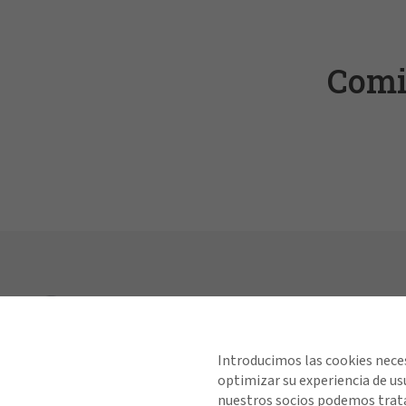
Comi
Explorar
Introducimos las cookies neces
Industrias
optimizar su experiencia de us
Soluciones
nuestros socios podemos trata