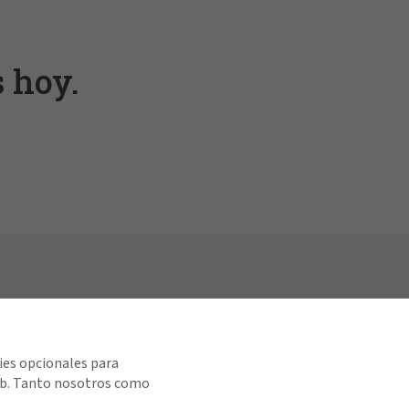
 hoy.
Ver todas las regiones
es Rapidos
ies opcionales para
ctenos
 web. Tanto nosotros como
as en Chile