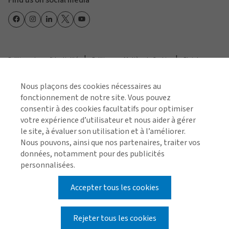
Find us on social media
Politique de confidentialité
Politique en Matière de Cookie
Plaintes
Nous plaçons des cookies nécessaires au
© 2026 Arthur J. Gallagher & Co.
fonctionnement de notre site. Vous pouvez
Gallagher est le nom commercial de NordicFörsäkring
consentir à des cookies facultatifs pour optimiser
& Riskhantering AB agréé par l'Autorité suédoise de
votre expérience d’utilisateur et nous aider à gérer
le site, à évaluer son utilisation et à l’améliorer.
surveillance financière qui propose et fournit des
Nous pouvons, ainsi que nos partenaires, traiter vos
services/activités de distribution d'assurance en
données, notamment pour des publicités
Belgique par l'intermédiaire de sa succursale belge.
personnalisées.
Société de droit suédois portant le numéro d'entreprise
Accepter tous les cookies
556418-5014, son siège social se trouve Mölndalsvägen
22, 412 63 Göteborg, Suède. Le siège social de la
Rejeter tous les cookies
succursale belge se trouve à Posthofbrug 6-8 bus