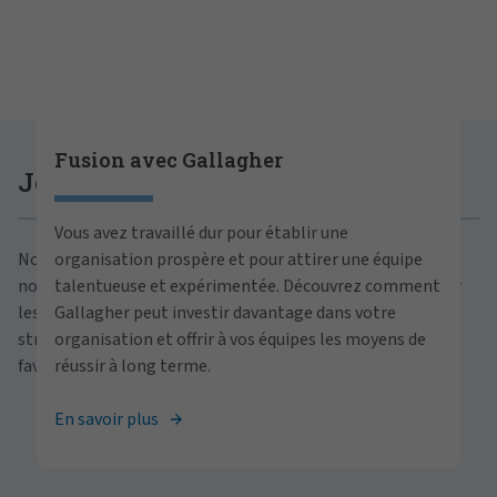
Faire carrière chez Gallagher
Fusion avec Gallagher
Joignez-vous à Gallagher
Êtes-vous prêt à vous épanouir tant sur le plan
Vous avez travaillé dur pour établir une
professionnel que personnel au sein de notre
Nous croyons au pouvoir de la croissance pour nos clients,
organisation prospère et pour attirer une équipe
milieu de travail inclusif? Libérez votre plein
nos communautés, et nos équipes. En mettant l’accent sur
talentueuse et expérimentée. Découvrez comment
potentiel avec Gallagher. Découvrez nos
les partenariats commerciaux, les investissements
Gallagher peut investir davantage dans votre
possibilités de carrière à travers le monde.
stratégiques, et le perfectionnement professionnel, nous
organisation et offrir à vos équipes les moyens de
favorisons l’avancement continu et le succès pour tous.
réussir à long terme.
Consultez les offres d’emploi
En savoir plus