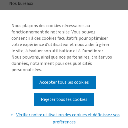
Nos bureaux
Nous plaçons des cookies nécessaires au
Voir toutes les régions
fonctionnement de notre site. Vous pouvez
consentir à des cookies facultatifs pour optimiser
votre expérience d’utilisateur et nous aider à gérer
le site, à évaluer son utilisation et à l’améliorer.
Retrouvez-nous sur les réseaux sociaux
Nous pouvons, ainsi que nos partenaires, traiter vos
données, notamment pour des publicités
personnalisées.
Accepter tous les cookies
Politique de confidentialité
Politique relative aux témoins
Conditions d'utilisation
Avis de conformité
Politique d'accessibilité
Divulgation des courtiers
Conditions d'affaires
Rejeter tous les cookies
Vérifier notre utilisation des cookies et définissez vos
© 2026 Arthur J. Gallagher & Co.
préférences