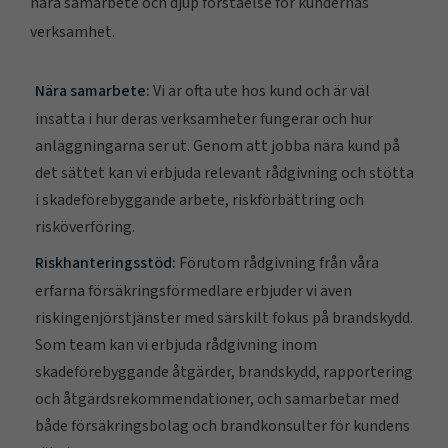
nära samarbete och djup förståelse för kundernas
verksamhet.
Nära samarbete:
Vi är ofta ute hos kund och är väl
insatta i hur deras verksamheter fungerar och hur
anläggningarna ser ut. Genom att jobba nära kund på
det sättet kan vi erbjuda relevant rådgivning och stötta
i skadeförebyggande arbete, riskförbättring och
risköverföring.
Riskhanteringsstöd:
Förutom rådgivning från våra
erfarna försäkringsförmedlare erbjuder vi även
riskingenjörstjänster med särskilt fokus på brandskydd.
Som team kan vi erbjuda rådgivning inom
skadeförebyggande åtgärder, brandskydd, rapportering
och åtgärdsrekommendationer, och samarbetar med
både försäkringsbolag och brandkonsulter för kundens