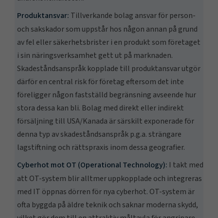
Produktansvar:
Tillverkande bolag ansvar för person-
och sakskador som uppstår hos någon annan på grund
av fel eller säkerhetsbrister i en produkt som företaget
i sin näringsverksamhet gett ut på marknaden.
Skadeståndsanspråk kopplade till produktansvar utgör
därför en central risk för företag eftersom det inte
föreligger någon fastställd begränsning avseende hur
stora dessa kan bli. Bolag med direkt eller indirekt
försäljning till USA/Kanada är särskilt exponerade för
denna typ av skadeståndsanspråk p.g.a. strängare
lagstiftning och rättspraxis inom dessa geografier.
Cyberhot mot OT (Operational Technology):
I takt med
att OT-system blir alltmer uppkopplade och integreras
med IT öppnas dörren för nya cyberhot. OT-system är
ofta byggda på äldre teknik och saknar moderna skydd,