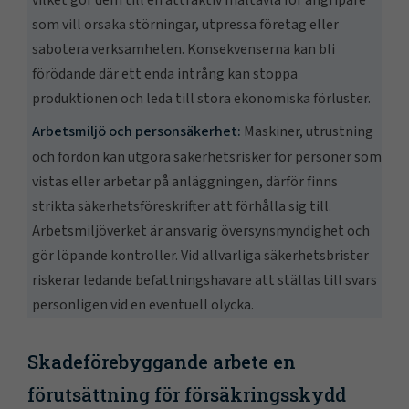
vilket gör dem till en attraktiv måltavla för angripare
som vill orsaka störningar, utpressa företag eller
sabotera verksamheten. Konsekvenserna kan bli
förödande där ett enda intrång kan stoppa
produktionen och leda till stora ekonomiska förluster.
Arbetsmiljö och personsäkerhet:
Maskiner, utrustning
och fordon kan utgöra säkerhetsrisker för personer som
vistas eller arbetar på anläggningen, därför finns
strikta säkerhetsföreskrifter att förhålla sig till.
Arbetsmiljöverket är ansvarig översynsmyndighet och
gör löpande kontroller. Vid allvarliga säkerhetsbrister
riskerar ledande befattningshavare att ställas till svars
personligen vid en eventuell olycka.
Skadeförebyggande arbete en
förutsättning för försäkringsskydd