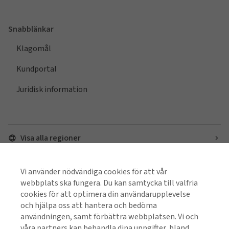
Snabblänkar
Klagomål
Kundportal
Juridisk information
Visa alla regioner
Vi använder nödvändiga cookies för att vår
Hitta oss på sociala medier
webbplats ska fungera. Du kan samtycka till valfria
cookies för att optimera din användarupplevelse
och hjälpa oss att hantera och bedöma
användningen, samt förbättra webbplatsen. Vi och
våra partners kan behandla dina uppgifter, bland