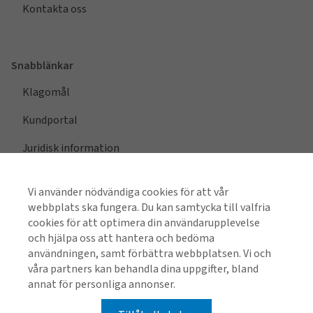
Kontakta oss
Snabblänkar
Klagomål
Kundportal
Juridisk information
Vi använder nödvändiga cookies för att vår
webbplats ska fungera. Du kan samtycka till valfria
Visa alla regioner
cookies för att optimera din användarupplevelse
och hjälpa oss att hantera och bedöma
användningen, samt förbättra webbplatsen. Vi och
våra partners kan behandla dina uppgifter, bland
Hitta oss på sociala medier
annat för personliga annonser.