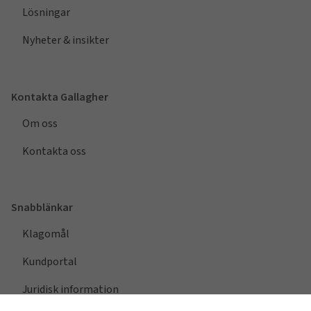
Lösningar
Nyheter & insikter
Kontakta Gallagher
Om oss
Kontakta oss
Snabblänkar
Klagomål
Kundportal
Juridisk information